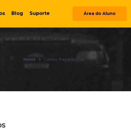
os
Blog
Suporte
Área do Aluno
Home
Cursos Preparatórios
os